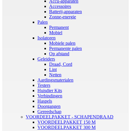
Accu-apparaten
Accessoires
Batterij-apparaten
Zonne-energie
Palen
Permanent
Mobiel
Isolatoren
Mobiele palen
Permanente palen
Op afstand
Geleiders
Draad, Cord
Lint
Netten
Aardingsmaterialen
Testers
Huisdier Kits
Verbindingen
Haspels
Doorgangen
Gereedschap
VOORDEELPAKKET - SCHAPENDRAAD
VOORDEELPAKKET 150 M
VOORDEELPAKKET 300 M