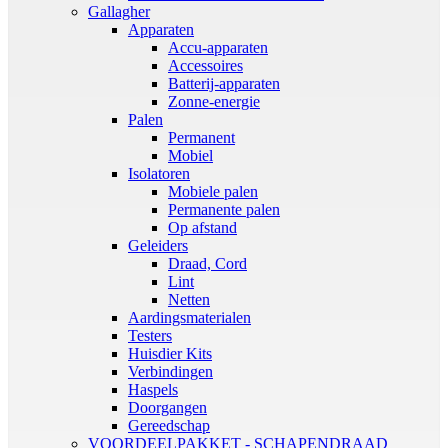
Gallagher
Apparaten
Accu-apparaten
Accessoires
Batterij-apparaten
Zonne-energie
Palen
Permanent
Mobiel
Isolatoren
Mobiele palen
Permanente palen
Op afstand
Geleiders
Draad, Cord
Lint
Netten
Aardingsmaterialen
Testers
Huisdier Kits
Verbindingen
Haspels
Doorgangen
Gereedschap
VOORDEELPAKKET - SCHAPENDRAAD