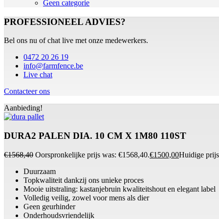
Geen categorie
PROFESSIONEEL ADVIES?
Bel ons nu of chat live met onze medewerkers.
0472 20 26 19
info@farmfence.be
Live chat
Contacteer ons
Aanbieding!
DURA2 PALEN DIA. 10 CM X 1M80 110ST
€
1568,40
Oorspronkelijke prijs was: €1568,40.
€
1500,00
Huidige prijs
Duurzaam
Topkwaliteit dankzij ons unieke proces
Mooie uitstraling: kastanjebruin kwaliteitshout en elegant label
Volledig veilig, zowel voor mens als dier
Geen geurhinder
Onderhoudsvriendelijk