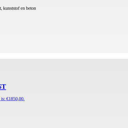
t, kunststof en beton
ST
 is: €1850,00.