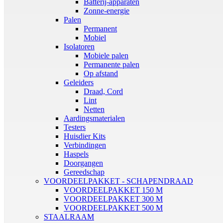
Batterij-apparaten
Zonne-energie
Palen
Permanent
Mobiel
Isolatoren
Mobiele palen
Permanente palen
Op afstand
Geleiders
Draad, Cord
Lint
Netten
Aardingsmaterialen
Testers
Huisdier Kits
Verbindingen
Haspels
Doorgangen
Gereedschap
VOORDEELPAKKET - SCHAPENDRAAD
VOORDEELPAKKET 150 M
VOORDEELPAKKET 300 M
VOORDEELPAKKET 500 M
STAALRAAM