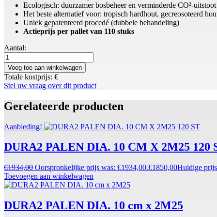
Ecologisch: duurzamer bosbeheer en verminderde CO²-uitstoot
Het beste alternatief voor: tropisch hardhout, gecreosoteerd hou
Uniek gepatenteerd procedé (dubbele behandeling)
Actieprijs per pallet van 110 stuks
Aantal:
Voeg toe aan winkelwagen
Totale kostprijs:
€
Stel uw vraag over dit product
Gerelateerde producten
Aanbieding!
DURA2 PALEN DIA. 10 CM X 2M25 120 
€
1934,00
Oorspronkelijke prijs was: €1934,00.
€
1850,00
Huidige prijs
Toevoegen aan winkelwagen
DURA2 PALEN DIA. 10 cm x 2M25